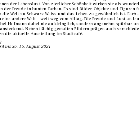
onen der Lebenslust. Von zierlicher Schönheit wirken sie als wunder
n der Freude in bunten Farben. Es sind Bilder, Objekte und Figuren f
n die Welt zu Schwarz-Weiss und das Leben zu gewöhnlich ist. Farb
n eine andere Welt – weit weg vom Alltag. Die Freude und Lust an le
t bei Hofmann dabei nie aufdringlich, sondern angenehm spürbar u
ansteckend. Neben flächig gemalten Bildern prägen auch verschiede
n die aktuelle Ausstellung im Stadtcafé.
g
ril bis So. 15. August 2021