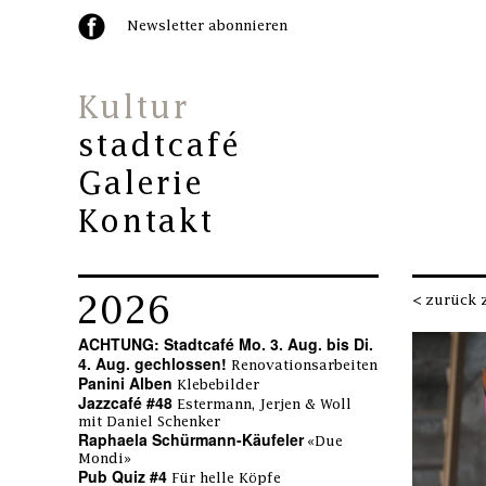
Newsletter abonnieren
Kultur
stadtcafé
Galerie
Kontakt
2026
< zurück 
ACHTUNG: Stadtcafé Mo. 3. Aug. bis Di.
4. Aug. gechlossen!
Renovationsarbeiten
Panini Alben
Klebebilder
Jazzcafé #48
Estermann, Jerjen & Woll
mit Daniel Schenker
Raphaela Schürmann-Käufeler
«Due
Mondi»
Pub Quiz #4
Für helle Köpfe