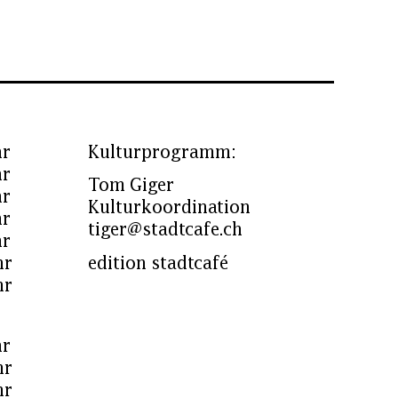
hr
Kulturprogramm:
hr
Tom Giger
hr
Kulturkoordination
hr
tiger@stadtcafe.ch
hr
hr
edition stadtcafé
hr
hr
hr
hr