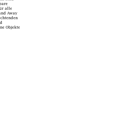
bare
ür alle
 and Away
uchtenden
nd
ne Objekte