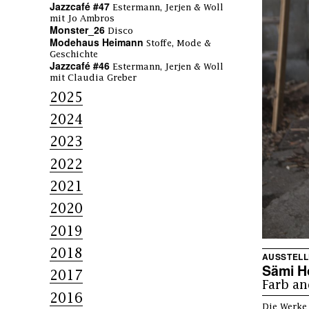
Jazzcafé #47
Estermann, Jerjen & Woll
mit Jo Ambros
Monster_26
Disco
Modehaus Heimann
Stoffe, Mode &
Geschichte
Jazzcafé #46
Estermann, Jerjen & Woll
mit Claudia Greber
2025
2024
2023
2022
2021
2020
2019
2018
AUSSTEL
Sämi H
2017
Farb a
2016
Die Werke