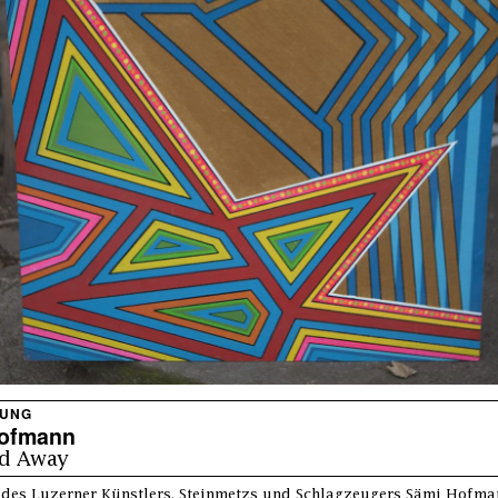
LUNG
ofmann
nd Away
 des Luzerner Künstlers, Steinmetzs und Schlagzeugers Sämi Hofma