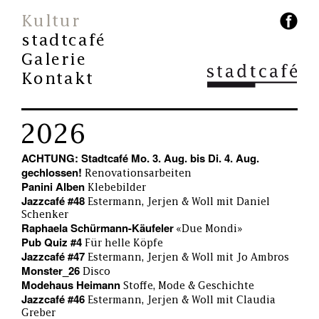
Kultur
stadtcafé
Galerie
Kontakt
2026
ACHTUNG: Stadtcafé Mo. 3. Aug. bis Di. 4. Aug.
gechlossen!
Renovationsarbeiten
Panini Alben
Klebebilder
Jazzcafé #48
Estermann, Jerjen & Woll mit Daniel
Schenker
Raphaela Schürmann-Käufeler
«Due Mondi»
Pub Quiz #4
Für helle Köpfe
Jazzcafé #47
Estermann, Jerjen & Woll mit Jo Ambros
Monster_26
Disco
Modehaus Heimann
Stoffe, Mode & Geschichte
Jazzcafé #46
Estermann, Jerjen & Woll mit Claudia
Greber