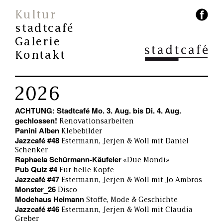
Kultur
stadtcafé
Galerie
Kontakt
2026
ACHTUNG: Stadtcafé Mo. 3. Aug. bis Di. 4. Aug.
gechlossen!
Renovationsarbeiten
Panini Alben
Klebebilder
Jazzcafé #48
Estermann, Jerjen & Woll mit Daniel
Schenker
Raphaela Schürmann-Käufeler
«Due Mondi»
Pub Quiz #4
Für helle Köpfe
Jazzcafé #47
Estermann, Jerjen & Woll mit Jo Ambros
Monster_26
Disco
Modehaus Heimann
Stoffe, Mode & Geschichte
Jazzcafé #46
Estermann, Jerjen & Woll mit Claudia
Greber